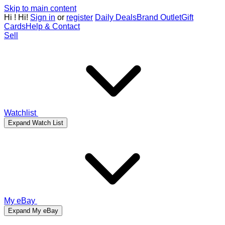
Skip to main content
Hi
!
Hi!
Sign in
or
register
Daily Deals
Brand Outlet
Gift
Cards
Help & Contact
Sell
Watchlist
Expand Watch List
My eBay
Expand My eBay