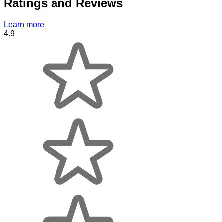
Ratings and Reviews
Learn more
4.9