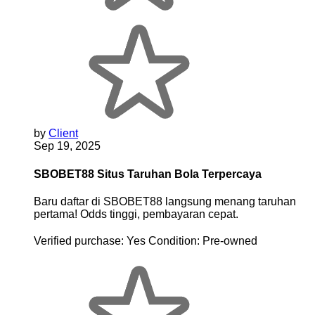
by
Client
Sep 19, 2025
SBOBET88 Situs Taruhan Bola Terpercaya
Baru daftar di SBOBET88 langsung menang taruhan
pertama! Odds tinggi, pembayaran cepat.
Verified purchase:
Yes
Condition:
Pre-owned