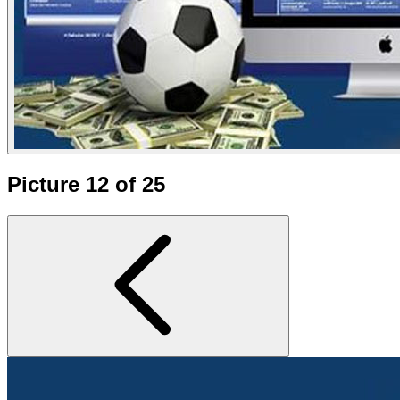
Picture 12 of 25