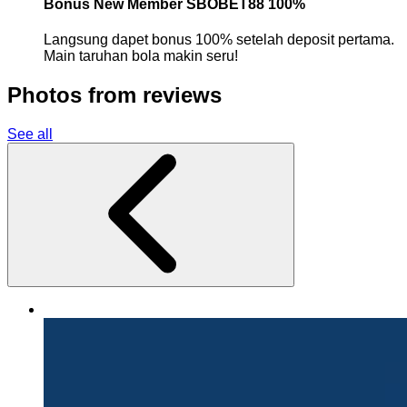
Bonus New Member SBOBET88 100%
Langsung dapet bonus 100% setelah deposit pertama.
Main taruhan bola makin seru!
Photos from reviews
See all