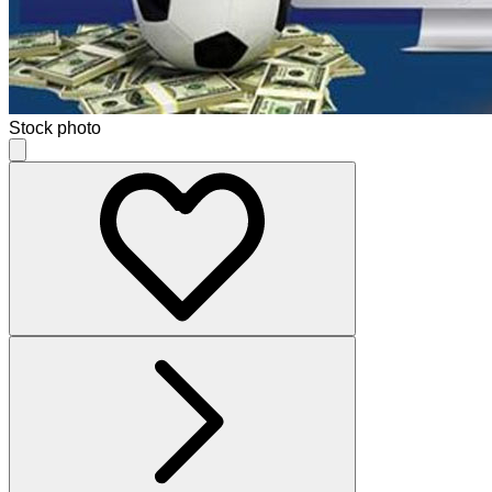
Stock photo